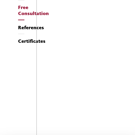
Free
Consultation
References
Certificates
Meno a Priezvisko
E-mailová adresa
Telefónne číslo