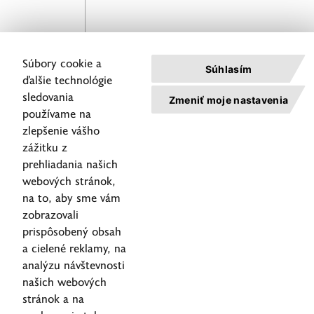
Spoločnosť
Predmet konzultácie
Súbory cookie a
Súhlasím
ďalšie technológie
sledovania
Zmeniť moje nastavenia
používame na
zlepšenie vášho
zážitku z
prehliadania našich
webových stránok,
Odoslať
na to, aby sme vám
zobrazovali
Reporting
prispôsobený obsah
service
a cielené reklamy, na
actions
©2026
analýzu návštevnosti
Privacy
ALISON
našich webových
Helpdesk
Policy
Slovakia
stránok a na
+421 2 59 499 499
Cookie
All rights