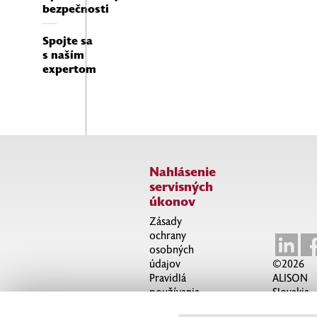
bezpečnosti
pozíciu,
rýchlu a prioritnú nápravu
identifikovaných zraniteľností.
Spojte sa
s naším
expertom
Konzultácia
Nechajte
s
našich
odborníkom
expertov
je úplne
pracovať
nezáväzná a
pre vás
zadarmo.
Nahlásenie
servisných
úkonov
Zásady
ochrany
osobných
údajov
©2026
Pravidlá
ALISON
používania
Slovakia
Helpdesk
cookies
Všetky