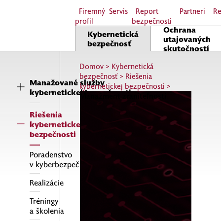
Firemný
Servis
Report
Partneri
Re
profil
bezpečnosti
Ochrana
Kybernetická
utajovaných
bezpečnosť
skutočností
Domov
>
Kybernetická
bezpečnosť
>
Riešenia
Manažované služby
kybernetickej bezpečnosti
>
kybernetickej bezpečnosti
Manažment zraniteľností
Riešenia
kybernetickej
bezpečnosti
Poradenstvo
v kyberbezpečnosti
Realizácie
Tréningy
a školenia