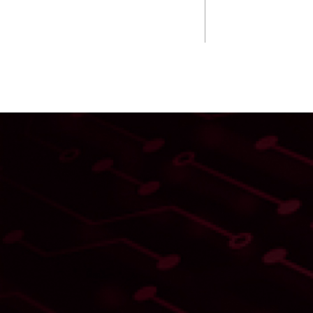
Bezpečnosť 
Ochrana kód
Governance, 
& Complianc
Threat Repor