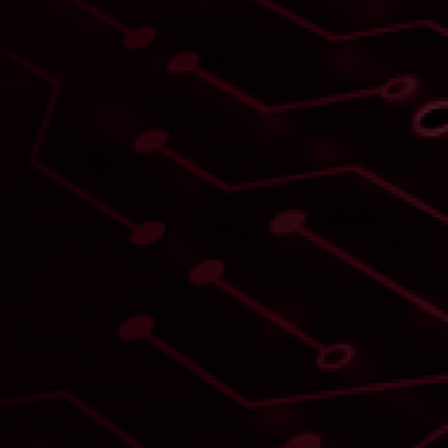
Myslíte si, že
kybernetické
útoky sa
týkajú iba
veľkých preto
sa vám
nemôže nič
stať?