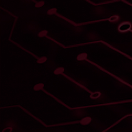
Umelá
inteligencia v
službách
kybernetického
zločinu sa vás
nepýta, či máte
urobenú
dokumentáciu.