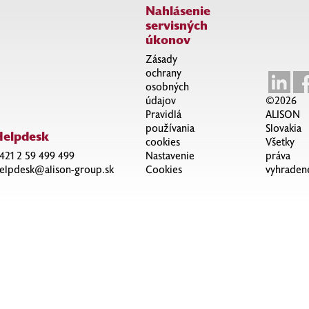
Nahlásenie
servisných
úkonov
Zásady
ochrany
osobných
údajov
©2026
Pravidlá
ALISON
používania
Slovakia
Helpdesk
cookies
Všetky
421 2 59 499 499
Nastavenie
práva
elpdesk@alison-group.sk
Cookies
vyhraden