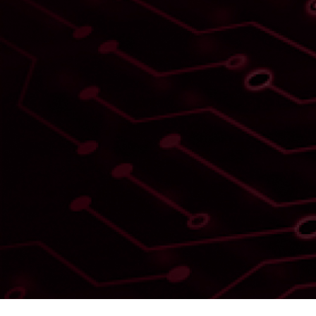
Manažované
služby vám
šetria náklady
a nahrádzajú
chýbajúcich
odborníkov.