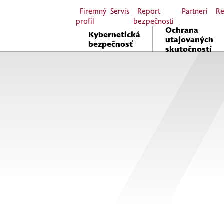
Firemný
Servis
Report
Partneri
Re
profil
bezpečnosti
Ochrana
Kybernetická
utajovaných
bezpečnosť
skutočností