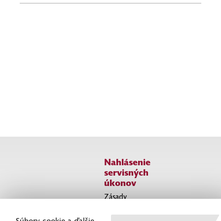
Nahlásenie
servisných
úkonov
Zásady
ochrany
osobných
Súbory cookie a ďalšie