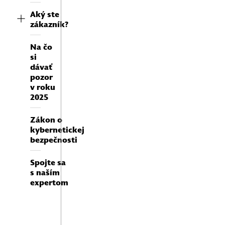
Aký ste
zákazník?
Na čo
si
dávať
pozor
v roku
2025
Zákon o
kybernetickej
bezpečnosti
Spojte sa
s naším
expertom