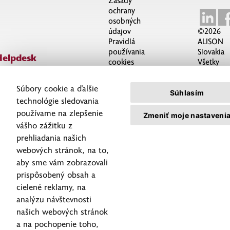
Zásady
ochrany
osobných
údajov
©2026
Pravidlá
ALISON
používania
Slovakia
Helpdesk
cookies
Všetky
421 2 59 499 499
Nastavenie
práva
elpdesk@alison-group.sk
Cookies
vyhraden
Súbory cookie a ďalšie
Súhlasím
technológie sledovania
používame na zlepšenie
Zmeniť moje nastaveni
vášho zážitku z
prehliadania našich
webových stránok, na to,
aby sme vám zobrazovali
prispôsobený obsah a
cielené reklamy, na
analýzu návštevnosti
našich webových stránok
a na pochopenie toho,