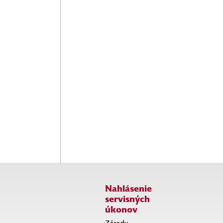
Nastavíme agregáciu všetkých
záznamov OS, aplikácií, sietí,
koncových bodov, virtualizácie,
cloudu do jedného bodu.
Zabezpečíme triedenie toku
údajov a alarmov, a tým aj
rýchlejšie odhalenie
a zmiernenie možných
hrozieb.
Konzultácia
Nechajte
s
našich
odborníkom
expertov
je úplne
pracovať
nezáväzná a
pre vás
zadarmo.
Nahlásenie
servisných
úkonov