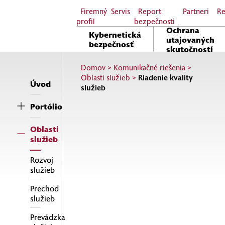
Firemný
Servis
Report
Partneri
Re
profil
bezpečnosti
Ochrana
Kybernetická
utajovaných
bezpečnosť
skutočností
Domov
>
Komunikačné riešenia
>
Oblasti služieb
>
Riadenie kvality
Úvod
služieb
Portólio
Oblasti
služieb
Rozvoj
služieb
Prechod
služieb
Prevádzka