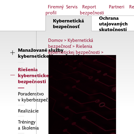
Firemný
Servis
Report
Partneri
Re
profil
bezpečnosti
Ochrana
Kybernetická
utajovaných
bezpečnosť
skutočností
Domov
>
Kybernetická
bezpečnosť
>
Riešenia
Manažované služby
kybernetickej bezpečnosti
>
kybernetickej bezpečnosti
Ochrana kódu
Riešenia
kybernetickej
bezpečnosti
Poradenstvo
v kyberbezpečnosti
Realizácie
Tréningy
a školenia