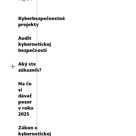
Kyberbezpečnostné
projekty
Audit
kybernetickej
bezpečnosti
Aký ste
zákazník?
Na čo
si
dávať
pozor
v roku
2025
Zákon o
kybernetickej