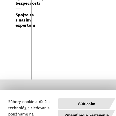
bezpečnosti
Spojte sa
Odhaľte slabiny a chyby
s naším
aplikácií, ktoré môžu viesť
expertom
k zraniteľnostiam.
Dajte vývojárom informácie,
ktoré pomôžu zvýšiť kvalitu
a bezpečnosť vašich aplikácií.
Konzultácia
Nechajte
s
našich
odborníkom
expertov
je úplne
pracovať
nezáväzná a
pre vás
zadarmo.
Nahlásenie
servisných
Súbory cookie a ďalšie
úkonov
Súhlasím
technológie sledovania
Zásady
používame na
Zmeniť moje nastavenia