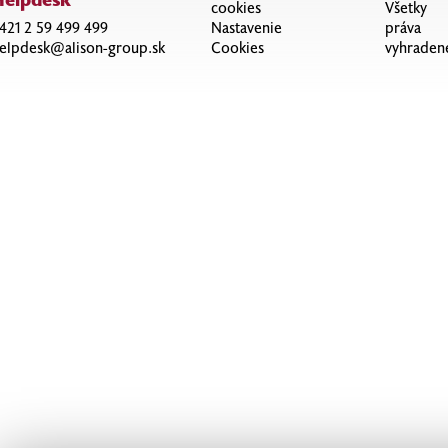
cookies
Všetky
421 2 59 499 499
Nastavenie
práva
elpdesk@alison-group.sk
Cookies
vyhraden