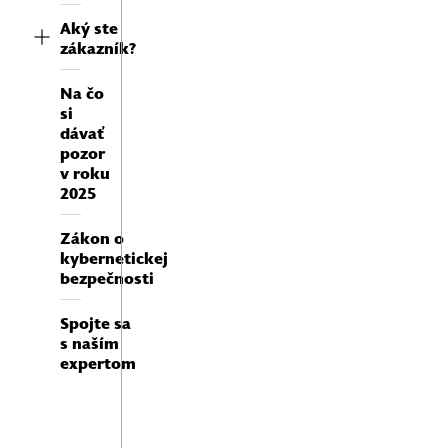
Aký ste
zákazník?
Na čo
si
dávať
pozor
v roku
2025
Zákon o
kybernetickej
bezpečnosti
Spojte sa
s naším
expertom