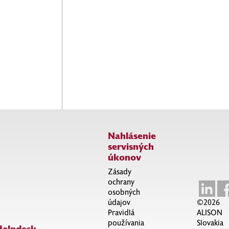
Konzultácia
Nechajte
s
našich
odborníkom
expertov
je úplne
pracovať
nezáväzná a
pre vás
zadarmo.
Nahlásenie
servisných
úkonov
Zásady
ochrany
osobných
údajov
©2026
Pravidlá
ALISON
používania
Slovakia
Helpdesk