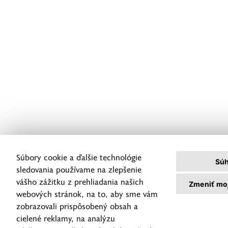
poprieť, že danú správu odoslal.
Šifrovanie však nezabezpečuje
dostupnosť a ani dôveryhodnosť
šifrovaním chránených dát
a informácií.
Existujú dva najčastejšie
používané spôsoby šifrovania dát
– symetrické šifrovanie
a asymetrické šifrovanie, známe aj
ako šifrovanie s použitím
verejného kľúča.
Súbory cookie a ďalšie technológie
Symetrické šifrovanie
je metóda,
Súh
pri ktorej sú šifrovacie kľúče pre
sledovania používame na zlepšenie
šifrovanie a dešifrovanie rovnaké.
vášho zážitku z prehliadania našich
Zmeniť mo
webových stránok, na to, aby sme vám
Pri symetrickom šifrovaní sa
zobrazovali prispôsobený obsah a
vyžaduje, aby sa príjemca aj
cielené reklamy, na analýzu
odosielateľ vopred dohodli na