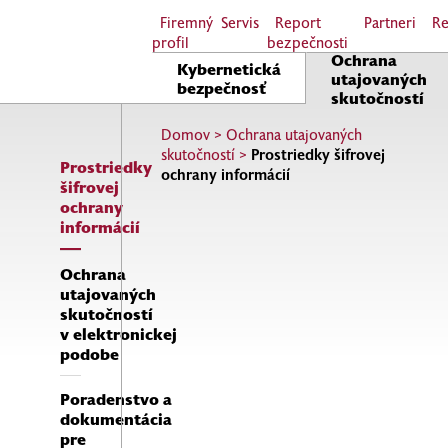
Firemný
Servis
Report
Partneri
Re
profil
bezpečnosti
Ochrana
Kybernetická
utajovaných
bezpečnosť
skutočností
Domov
>
Ochrana utajovaných
skutočností
>
Prostriedky šifrovej
Prostriedky
ochrany informácií
šifrovej
ochrany
informácií
Ochrana
utajovaných
skutočností
v elektronickej
podobe
Poradenstvo a
dokumentácia
pre