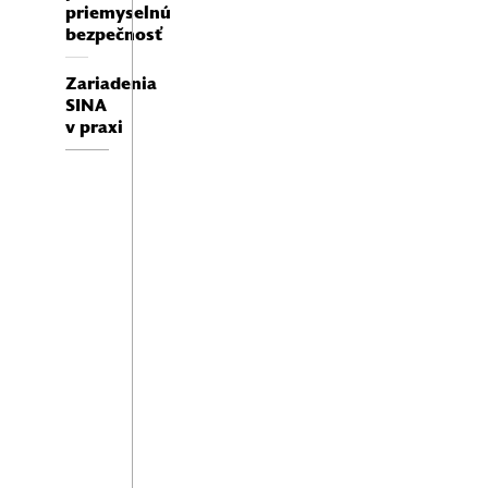
priemyselnú
bezpečnosť
Zariadenia
SINA
v praxi