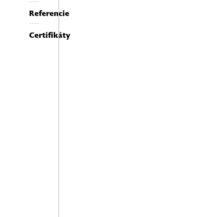
Referencie
Certifikáty
Škálovateľnosť
S cloudovými
službami máte
prístup k ľahkej
škálovateľnosti
podľa aktuálnych
potrieb firmy.
Spoľahlivosť
a aktualizácie
Pravidelné
aktualizácie
systému
a bezpečnosti
v súlade
s najnovšími
štandardmi.
Manažovanie