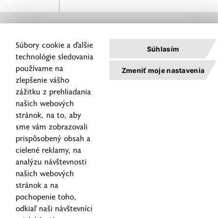
konzultácia
je úplne
nezáväzná a
zadarmo.
Nahlásenie
Súbory cookie a ďalšie
servisných
Súhlasím
technológie sledovania
úkonov
používame na
Zmeniť moje nastavenia
Zásady
zlepšenie vášho
ochrany
osobných
zážitku z prehliadania
údajov
©2026
našich webových
Pravidlá
ALISON
stránok, na to, aby
používania
Slovakia
Helpdesk
sme vám zobrazovali
cookies
Všetky
prispôsobený obsah a
421 2 59 499 499
Nastavenie
práva
elpdesk@alison-group.sk
Cookies
vyhraden
cielené reklamy, na
analýzu návštevnosti
našich webových
stránok a na
pochopenie toho,
odkiaľ naši návštevníci