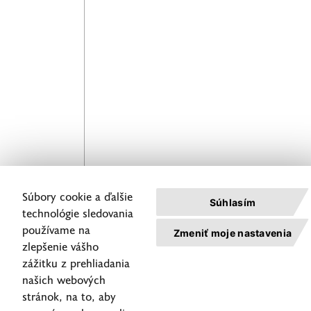
Spoločnosť
Predmet konzultácie
Odoslať
Súbory cookie a ďalšie
Súhlasím
technológie sledovania
Nahlásenie
servisných
používame na
Zmeniť moje nastavenia
úkonov
zlepšenie vášho
zážitku z prehliadania
Zásady
ochrany
našich webových
osobných
stránok, na to, aby
údajov
©2026