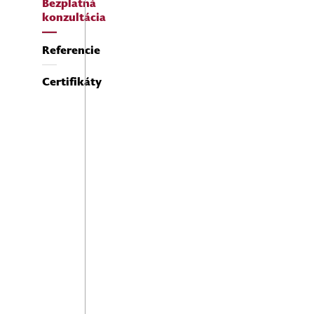
Bezplatná
konzultácia
Referencie
Certifikáty
Meno a Priezvisko
E-mailová adresa
Telefónne číslo