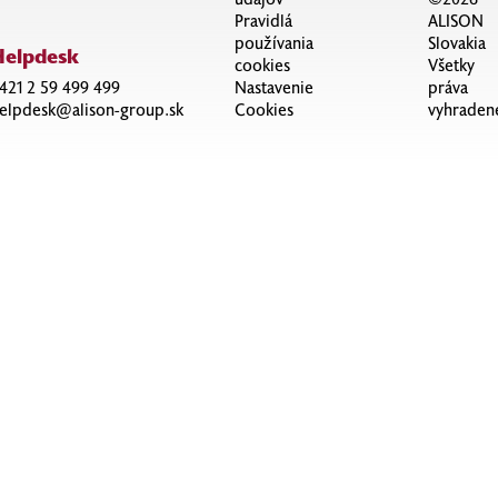
Pravidlá
ALISON
používania
Slovakia
Helpdesk
cookies
Všetky
421 2 59 499 499
Nastavenie
práva
elpdesk@alison-group.sk
Cookies
vyhraden