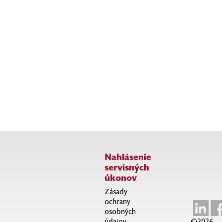
Wired: Google Bard Location Data Tracking AI
Support Google
Blog Google
PCMag: Be Careful With Bard: Google Search Showing
Private Chatbot Snippets
PCMag: OpenAI Now Lets You Turn Off Chat History for
ChatGPT
Nahlásenie
servisných
úkonov
Zásady
ochrany
osobných
údajov
©2026