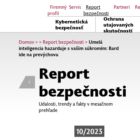
Firemný
Servis
Report
Partneri
Re
profil
bezpečnosti
Ochrana
Kybernetická
utajovaných
bezpečnosť
skutočností
Domov
>
>
Report bezpečnosti
>
Umelá
inteligencia hazarduje s vaším súkromím: Bard
ide na prevýchovu
Report
bezpečnosti
Udalosti, trendy a fakty v mesačnom
prehľade
10/2023