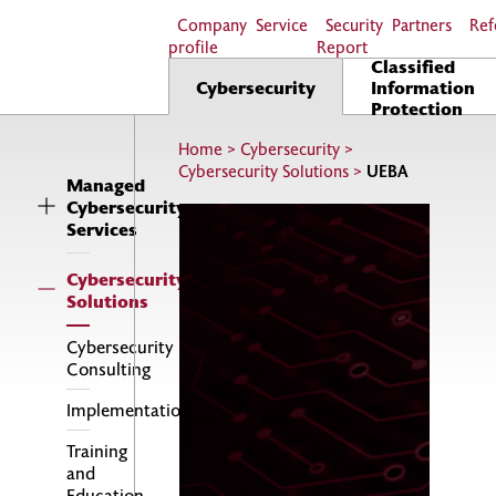
Company
Service
Security
Partners
Ref
profile
Report
Classified
Cybersecurity
Information
Protection
Home
>
Cybersecurity
>
Cybersecurity Solutions
>
UEBA
Managed
Cybersecurity
Services
Cybersecurity
Solutions
Cybersecurity
Consulting
Implementations
Training
and
Education