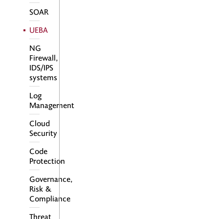
SOAR
UEBA
NG
Firewall,
IDS/IPS
systems
Log
Management
Cloud
Analýza používateľského
Security
správania a udalostí
UEBA
Code
Protection
Governance,
Risk &
Compliance
Hlavnou hnacou silou prechodu
z UBA na UEBA je nástup
Threat