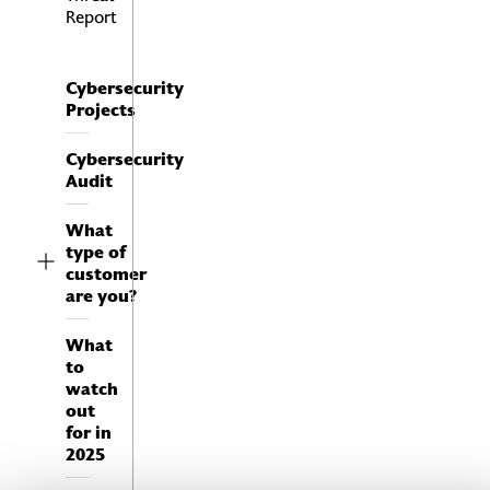
internetu vecí (IoT).
Report
Riešenie UEBA využíva strojové
učenie na modelovanie
správania používateľov
Cybersecurity
a zariadení v podnikových
Projects
sieťach.
Cybersecurity
Audit
What
type of
customer
are you?
What
to
watch
out
for in
2025