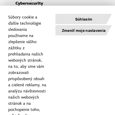
Cybersecurity
Act
Súbory cookie a
Connect
Súhlasím
ďalšie technológie
with
sledovania
our
Zmeniť moje nastavenia
expert
používame na
zlepšenie vášho
zážitku z
prehliadania našich
webových stránok,
na to, aby sme vám
Reporting
service
zobrazovali
actions
prispôsobený obsah
©2026
a cielené reklamy, na
Privacy
ALISON
Helpdesk
Policy
Slovakia
analýzu návštevnosti
+421 2 59 499 499
Cookie
All rights
našich webových
helpdesk@alison-group.sk
policy
reserved.
stránok a na
pochopenie toho,