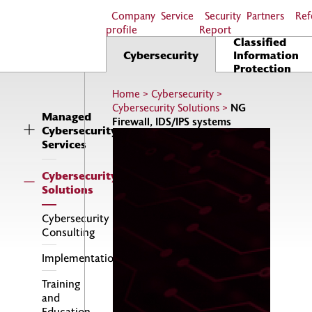
Company
Service
Security
Partners
Ref
profile
Report
Classified
Cybersecurity
Information
Protection
Home
>
Cybersecurity
>
Cybersecurity Solutions
>
NG
Managed
Firewall, IDS/IPS systems
Cybersecurity
Services
Cybersecurity
Solutions
Cybersecurity
Consulting
Implementations
Training
and
Education