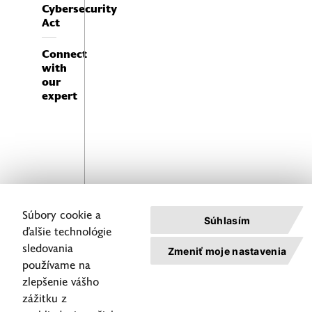
Cybersecurity
Act
Connect
with
our
expert
Súbory cookie a
Súhlasím
ďalšie technológie
Consultation
sledovania
Zmeniť moje nastavenia
Let our
with an
používame na
experts
expert is
zlepšenie vášho
work
completely
zážitku z
for you
non-binding