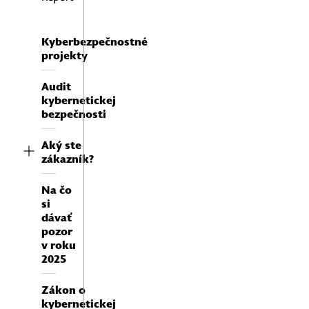
Kyberbezpečnostné
projekty
Audit
kybernetickej
bezpečnosti
Konzultácia
Aký ste
Nechajte
s
zákazník?
našich
odborníkom
expertov
je úplne
Na čo
pracovať
nezáväzná a
si
pre vás
zadarmo.
dávať
pozor
v roku
2025
Zákon o
kybernetickej