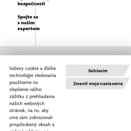
bezpečnosti
Spojte sa
s naším
expertom
Nahlásenie
servisných
Súbory cookie a ďalšie
Súhlasím
úkonov
technológie sledovania
Zásady
používame na
Zmeniť moje nastavenia
ochrany
zlepšenie vášho
osobných
zážitku z prehliadania
údajov
©2026
našich webových
Pravidlá
ALISON
stránok, na to, aby
používania
Slovakia
Helpdesk
cookies
Všetky
sme vám zobrazovali
421 2 59 499 499
Nastavenie
práva
prispôsobený obsah a
elpdesk@alison-group.sk
Cookies
vyhraden