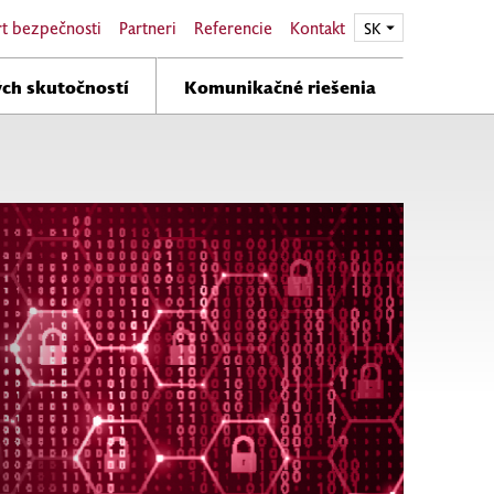
t bezpečnosti
Partneri
Referencie
Kontakt
EN
SK
ch skutočností
Komunikačné riešenia