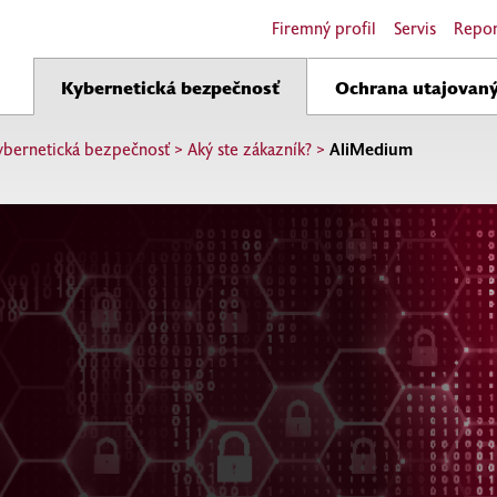
Firemný profil
Servis
Repor
Kybernetická bezpečnosť
Ochrana utajovaný
ybernetická bezpečnosť
>
Aký ste zákazník?
>
AliMedium