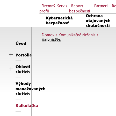
Firemný
Servis
Report
Partneri
Re
profil
bezpečnosti
Ochrana
Kybernetická
utajovaných
bezpečnosť
skutočností
Domov
>
Komunikačné riešenia
>
Kalkulačka
Úvod
Portólio
Oblasti
služieb
Výhody
manažovaných
služieb
Kalkulačka