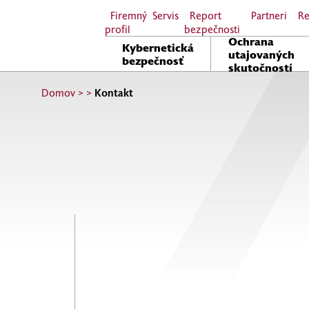
Firemný
Servis
Report
Partneri
Re
profil
bezpečnosti
Ochrana
Kybernetická
utajovaných
bezpečnosť
skutočností
Domov
>
>
Kontakt